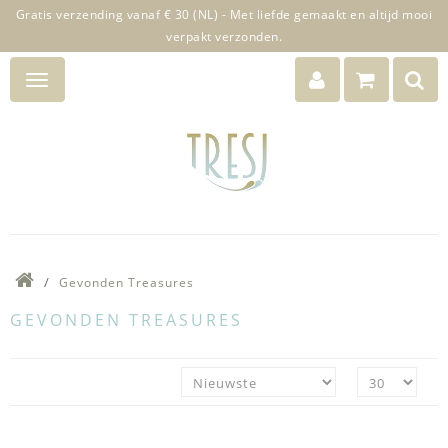
Gratis verzending vanaf € 30 (NL) - Met liefde gemaakt en altijd mooi
verpakt verzonden.
Gevonden Treasures
GEVONDEN TREASURES