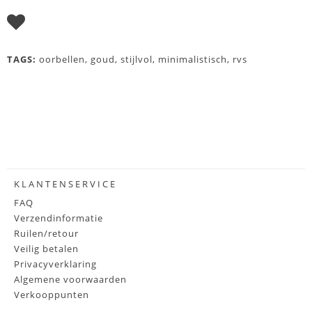
I WISH
TAGS:
oorbellen
,
goud
,
stijlvol
,
minimalistisch
,
rvs
KLANTENSERVICE
FAQ
Verzendinformatie
Ruilen/retour
Veilig betalen
Privacyverklaring
Algemene voorwaarden
Verkooppunten