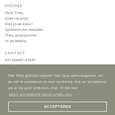
ONTDEK
Over Tresj
Zoek op prijs!
Kies jouw kleur!
Symbolische sieraden
Tresj spaarpunten
In de Media
CONTACT
031 (0)642137835
info@tresj.nl
Ook Tresj gebruikt cookies! Voor jouw gebruiksgemak, om
de site te verbeteren en voor marketing. Klik op 'accepteren'
als je dat geen probleem vindt. Of kijk hier:
MEER INFORMATIE EN/OF AFMELDEN
ACCEPTEREN
Copyright © 2025 Tresj