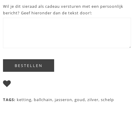
Wil je dit sieraad als cadeau versturen met een persoonlijk
bericht? Geef hieronder dan de tekst door!:
I WISH
TAGS:
ketting
,
ballchain
,
jasseron
,
goud
,
zilver
,
schelp