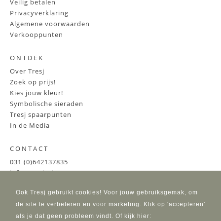
Veilig betalen
Privacyverklaring
Algemene voorwaarden
Verkooppunten
ONTDEK
Over Tresj
Zoek op prijs!
Kies jouw kleur!
Symbolische sieraden
Tresj spaarpunten
In de Media
CONTACT
031 (0)642137835
info@tresj.nl
Ook Tresj gebruikt cookies! Voor jouw gebruiksgemak, om
de site te verbeteren en voor marketing. Klik op 'accepteren'
als je dat geen probleem vindt. Of kijk hier: