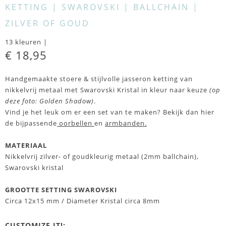
KETTING | SWAROVSKI | BALLCHAIN |
ZILVER OF GOUD
13 kleuren |
€ 18,95
Handgemaakte stoere & stijlvolle jasseron ketting van
nikkelvrij metaal met Swarovski Kristal in kleur naar keuze
(op
deze foto: Golden Shadow)
.
Vind je het leuk om er een set van te maken? Bekijk dan
hier
de bijpassende
oorbellen
en
armbanden
.
MATERIAAL
Nikkelvrij zilver- of goudkleurig metaal (2mm ballchain),
Swarovski kristal
GROOTTE SETTING SWAROVSKI
Circa 12x15 mm / Diameter Kristal circa 8mm
CUSTOMIZE IT!: