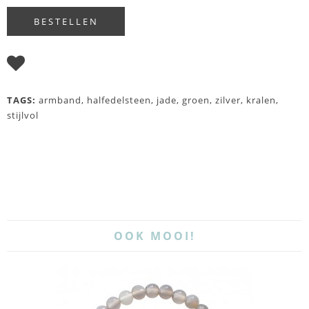
I WISH
TAGS:
armband
,
halfedelsteen
,
jade
,
groen
,
zilver
,
kralen
,
stijlvol
OOK MOOI!