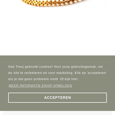
Armband L A C E Goud
Ook Tresj gebruikt cookies! Voor jouw gebruiksgemak, om
€ 19,95
de site te verbeteren en voor marketing. Klik op 'accepteren'
als je dat geen probleem vindt. Of kijk hier:
MEER INFORMATIE EN/OF AFMELDEN
ACCEPTEREN