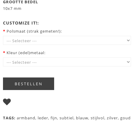
GROOTTE BEDEL
10x7 mm
CUSTOMIZE IT!:
*
Polsmaat (strak gemeten!):
*
Kleur (edel)metaal:
I WISH
TAGS:
armband
,
leder
,
fijn
,
subtiel
,
blauw
,
stijlvol
,
zilver
,
goud