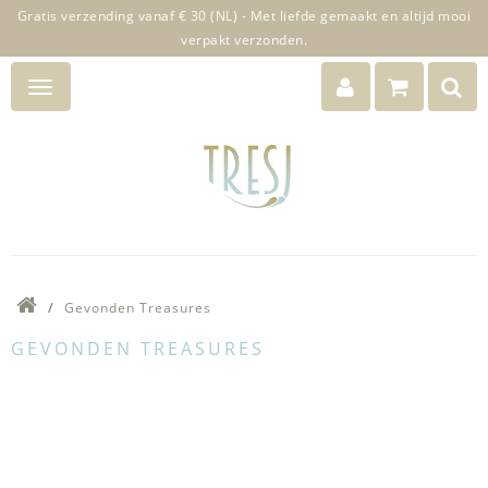
Gratis verzending vanaf € 30 (NL) - Met liefde gemaakt en altijd mooi
verpakt verzonden.
Gevonden Treasures
GEVONDEN TREASURES