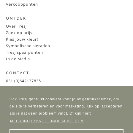
Verkooppunten
ONTDEK
Over Tresj
Zoek op prijs!
Kies jouw kleur!
Symbolische sieraden
Tresj spaarpunten
In de Media
CONTACT
031 (0)642137835
info@tresj.nl
Ook Tresj gebruikt cookies! Voor jouw gebruiksgemak, om
de site te verbeteren en voor marketing. Klik op 'accepteren'
als je dat geen probleem vindt. Of kijk hier:
MEER INFORMATIE EN/OF AFMELDEN