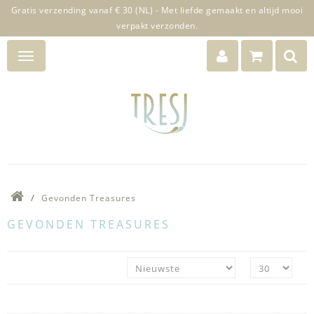
Gratis verzending vanaf € 30 (NL) - Met liefde gemaakt en altijd mooi
verpakt verzonden.
Gevonden Treasures
GEVONDEN TREASURES